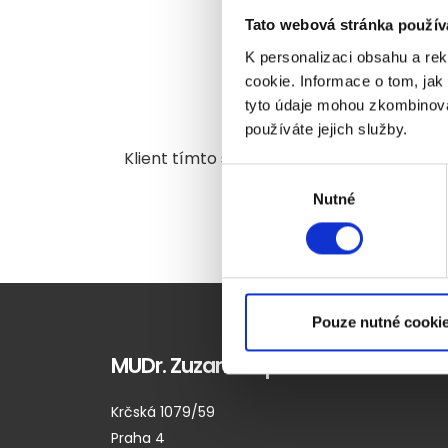
Tato webová stránka použív
K personalizaci obsahu a re
cookie. Informace o tom, jak
tyto údaje mohou zkombinovat
Termín konzultace 
používáte jejich služby.
Klient tímto souhlasí s tím, že terapeut
Výběr
Nutné
souhlasu
Pouze nutné cooki
MUDr. Zuzana Lapková
Krčská 1079/59
Praha 4