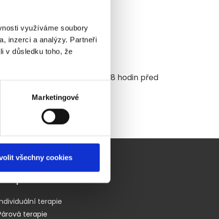
ěvnosti využíváme soubory
, inzerci a analýzy. Partneři
li v důsledku toho, že
bjednaným termínem.
okud není zrušena minimálně 48 hodin před
Marketingové
volit všechny cookies
Terapie a konzultace
Individuální terapie
Párová terapie