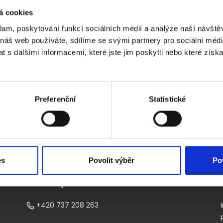
á cookies
klam, poskytování funkcí sociálních médií a analýze naší návšt
Ordinační hodiny – dle objednání.
 náš web používáte, sdílíme se svými partnery pro sociální média
 s dalšími informacemi, které jste jim poskytli nebo které získa
je možné zrušit bez storno poplatku do 48 hodin před o
 má nárok na úhradu konzultace, jako by tato proběhla, p
objednaným termínem.
Preferenční
Statistické
es
Povolit výběr
Po
Kontakty
+420 737 208 263