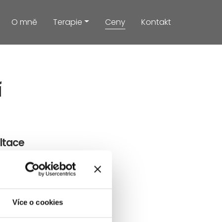
O mně
Terapie
Ceny
Kontakt
í
ltace
Více o cookies