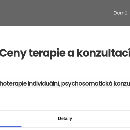
Domů
Ceny terapie a konzultac
hoterapie individuální, psychosomatická konzu
1500,- Kč / 50 minut
párová terapie
Detaily
1800,- Kč/ 50minut