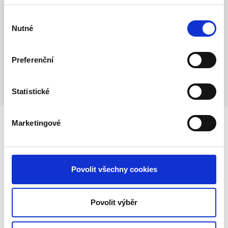
v dialogu, v kontaktu, v přítomnosti.
Gestalt přístup využívám jak v individuální, tak v
Výběr
Nutné
párové terapii.
souhlasu
V obou případech jde o totéž – o skutečné
setkání a o to, co z něj může vzniknout.
Preferenční
Statistické
Marketingové
Vzdělání
Povolit všechny cookies
Absolvovala jsem psychoterapeutický výcvik
Gestalt Praha
.
Povolit výběr
Více o Gestalt terapii jako směru najdete
například na webu
Gestalt Praha
.