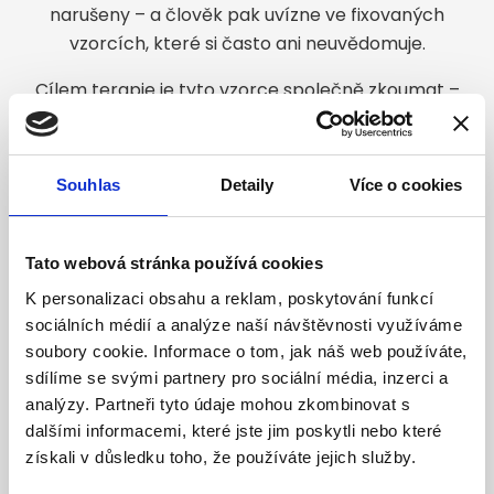
narušeny – a člověk pak uvízne ve fixovaných
vzorcích, které si často ani neuvědomuje.
Cílem terapie je tyto vzorce společně zkoumat –
v přítomném okamžiku, v terapeutickém vztahu –
a hledat nové, svobodnější způsoby,
jak být sám sebou a v kontaktu s druhými.
Souhlas
Detaily
Více o cookies
V bezpečí terapeutického vztahu to můžeme
pojmenovat, mluvit o tom, vidět i jiné souvislosti.
Tato webová stránka používá cookies
K personalizaci obsahu a reklam, poskytování funkcí
sociálních médií a analýze naší návštěvnosti využíváme
Proč Gestalt?
soubory cookie. Informace o tom, jak náš web používáte,
sdílíme se svými partnery pro sociální média, inzerci a
analýzy. Partneři tyto údaje mohou zkombinovat s
Gestalt terapie mě oslovila, protože nevnucuje
dalšími informacemi, které jste jim poskytli nebo které
odpovědi.
získali v důsledku toho, že používáte jejich služby.
Vytváří prostor, kde si je člověk může najít sám –