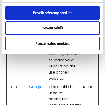
state for the
current domain
Povolit všechny cookies
rc::a
Google
This cookie is
Trvalé
used to
Povolit výběr
distinguish
between humans
and bots. This is
Pouze nutné cookies
beneficial for the
website, in order
to make valid
reports on the
use of their
website.
rc::c
Google
This cookie is
Relace
used to
distinguish