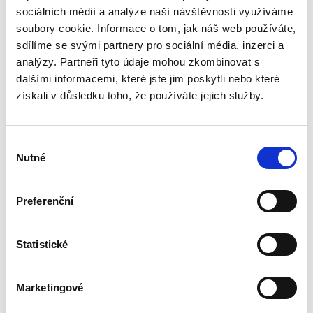
sociálních médií a analýze naší návštěvnosti využíváme
Prohlášení o cookies bylo naposledy
soubory cookie. Informace o tom, jak náš web používáte,
aktualizováno 20/10/2023
Cookiebot
:
sdílíme se svými partnery pro sociální média, inzerci a
analýzy. Partneři tyto údaje mohou zkombinovat s
Nutné (3)
dalšími informacemi, které jste jim poskytli nebo které
získali v důsledku toho, že používáte jejich služby.
Nutné cookies pomáhají, aby byla webová
stránka použitelná tak, že umožní základní
funkce jako navigace stránky a přístup k
Výběr
zabezpečeným sekcím webové stránky.
Nutné
souhlasu
Webová stránka nemůže správně fungovat bez
těchto cookies.
Preferenční
Maximální
Jméno
Poskytovatel
Účel
doba
Statistické
skladován
CookieCo
Cookiebo
Stores the user's
1 rok
Marketingové
nsent
t
cookie consent