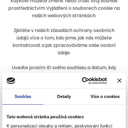
Kdykoliv můžete změnit nebo zrušit svůj souhlas
prostřednictvím Vyjádření o souborech cookie na
našich webových stránkách.
Zjistěte v našich zásadách ochrany osobních
údajů více o tom, kdo jsme, jak nás můžete
kontaktovat a jak zpracováváme vaše osobní
údaje.
Uvedte prosím ID svého souhlasu a datum, kdy
nás budete kontaktovat ohledne vašeho
souhlasu.
Váš souhlas se týká následujících domén:
Souhlas
Detaily
Více o cookies
www.psychoterapeutvpraze.cz
Váš současný stav: Odmítnout.
Tato webová stránka používá cookies
Změnit souhlas
K personalizaci obsahu a reklam, poskytování funkcí